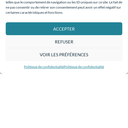
telles que le comportement de navigation ou les ID uniques sur ce site. Le fait de
ne pas consentir ou de retirer son consentement peut avoir un effet négatif sur
NOS ARTISTES
certaines caractéristiques et fonctions.
Une initiative inédite qui
valorise et assure la
ACCEPTER
promotion des artistes
plasticiens sur le territoire de
la Ville et de la Province de
REFUSER
Namur dans le but de rendre
l’art visible et accessible au
VOIR LES PRÉFÉRENCES
plus grand nombre.
Politique de confidentialité
Politique de confidentialité
Hommage à Fabienne Christyn
À LA UNE
C’est avec une immense tristesse que toute l’équipe de Place